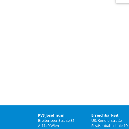
PVS Josefinum
Erreichbarkeit
Breitenseer Straße 31
U3: Kendlerstraße
A-1140 Wien
Straßenbahn Linie 10: