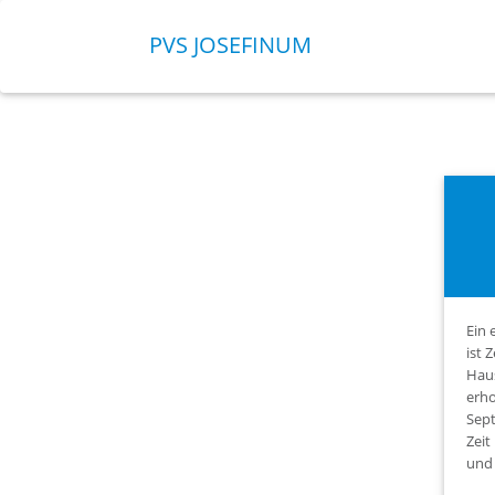
PVS JOSEFINUM
Her
auf d
PV
Ein 
ist 
Haus
erho
Sept
Zeit
und 