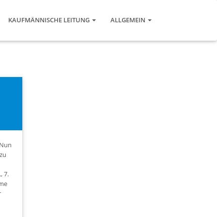
KAUFMÄNNISCHE LEITUNG
ALLGEMEIN
um
 Nun
 zu
 7.
ame
r