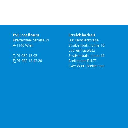
PVS Josefinum
Erreichbarkeit
Breitenseer Straße 31
U3: Kendlerstraße
A-1140 Wien
Straßenbahn Linie 10:
Laurentiusplatz
T:
01 982 13 43
Straßenbahn Linie 49:
F:
01 982 13 43 20
Breitensee BHST
S 45: Wien Breitensee