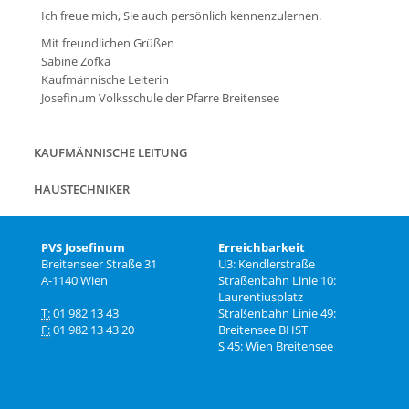
Ich freue mich, Sie auch persönlich kennenzulernen.
Mit freundlichen Grüßen
Sabine Zofka
Kaufmännische Leiterin
Josefinum Volksschule der Pfarre Breitensee
Navigation
KAUFMÄNNISCHE LEITUNG
überspringen
HAUSTECHNIKER
PVS Josefinum
Erreichbarkeit
Breitenseer Straße 31
U3: Kendlerstraße
A-1140 Wien
Straßenbahn Linie 10:
Laurentiusplatz
T:
01 982 13 43
Straßenbahn Linie 49:
F:
01 982 13 43 20
Breitensee BHST
S 45: Wien Breitensee